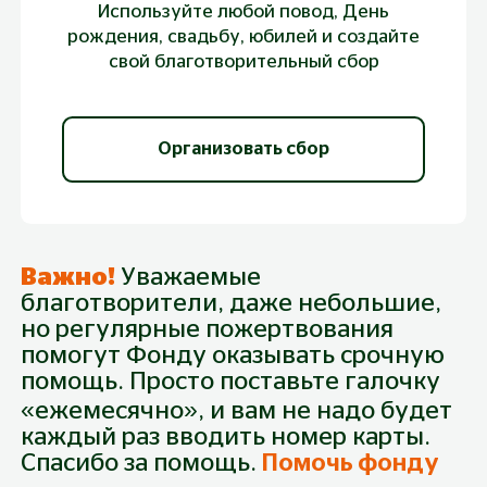
Используйте любой повод, День
рождения, свадьбу, юбилей и создайте
свой благотворительный сбор
Организовать сбор
Важно!
Уважаемые
благотворители, даже небольшие,
но регулярные пожертвования
помогут Фонду оказывать срочную
Пожертвование
помощь. Просто поставьте галочку
Собрано
24 450
₽
Из
210 000
₽
«ежемесячно», и вам не надо будет
каждый раз вводить номер карты.
Спасибо за помощь.
Помочь фонду
300 руб.
500 руб.
1 000 руб.