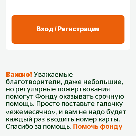
в фонд.
Игровой турнир: настольные игры,
мафия, волейбол, теннис и др. — со
вступительным взносом.
Вход / Регистрация
Мастер-классы: рисование, зумба,
кулинария, йога и др. — проведите
встречу онлайн или оффлайн,
назначьте цену, собранные средства
переведите в фонд.
Личный челлендж — например,
Важно!
Уважаемые
переплыть водоём или совершить
благотворители, даже небольшие,
восхождение на гору, а друзья
но регулярные пожертвования
поддержат вашу идею сделав
помогут Фонду оказывать срочную
пожертвование, тогда у вас точно
помощь. Просто поставьте галочку
будет стимул для достижения
«ежемесячно», и вам не надо будет
поставленной цели!
каждый раз вводить номер карты.
Спасибо за помощь.
Помочь фонду