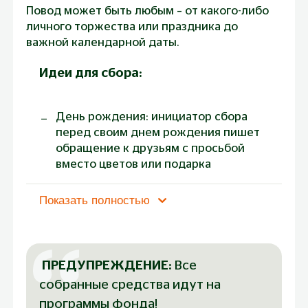
Повод может быть любым – от какого-либо
личного торжества или праздника до
важной календарной даты.
Идеи для сбора:
День рождения: инициатор сбора
перед своим днем рождения пишет
обращение к друзьям с просьбой
вместо цветов или подарка
пожертвовать любую сумму фонду
«Созидание» и отправляет ссылку на
Показать полностью
созданный сбор.
Корпоративное событие: в
преддверии профессионального или
ПРЕДУПРЕЖДЕНИЕ:
 Все 
любого другого праздника
инициатор сбора делает рассылку
собранные средства идут на 
коллегам с предложением собрать
программы фонда!