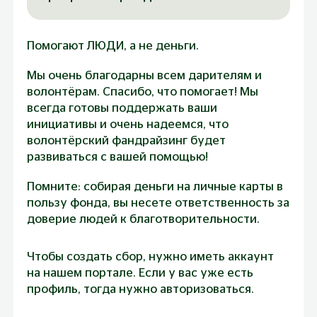
средства для оказания помощи
конкретному адресату или в целом
для фонда «Созидание» - и таким
Помогают ЛЮДИ, а не деньги.
образом отметить важную для
коллег дату добрым поступком.
Мы очень благодарны всем дарителям и
волонтёрам. Спасибо, что помогает! Мы
Календарная дата: например, перед
всегда готовы поддержать ваши
Днем защиты детей инициатор
инициативы и очень надеемся, что
сбора предлагает своим друзьям
волонтёрский фандрайзинг будет
присоединиться к его инициативе
развиваться с вашей помощью!
помочь детям - подопечным нашего
фонда.
Помните: собирая деньги на личные карты в
Время со смыслом: марафон, забег,
пользу фонда, вы несете ответственность за
спортивное мероприятие,
доверие людей к благотворительности.
тренировка — с благотворительным
сбором.
Чтобы создать сбор, нужно иметь аккаунт 
«Джинсовый день»: предложите
на нашем портале. Если у вас уже есть 
коллегам прийти в джинсах за взнос.
профиль, тогда нужно авторизоваться. 
Создайте сбор и переведите взносы