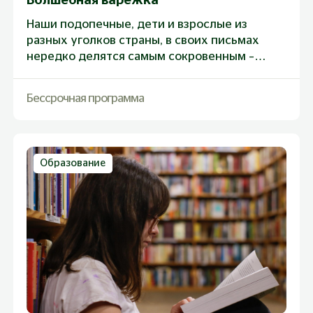
Волшебная варежка
Наши подопечные, дети и взрослые из
разных уголков страны, в своих письмах
нередко делятся самым сокровенным –
своими мечтами. В любом возрасте мечты
должны исполняться. Бывают мечты, к
Бессрочная программа
которым нужно идти долго, а есть такие,
которые можете исполнить Вы
Образование