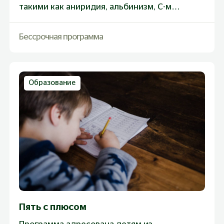
такими как аниридия, альбинизм, С-м
Германски-Пудлака, С-м Петерса,
муковисцидоз, несовершенный остеогенез,
Бессрочная программа
а также детям, нуждающимся в
оперативном нейрохирургическом лечении
при диагнозах краниостеноз и
гидроцефалия. Фонд так же помогает
Образование
пройти слухоречевую реабилитацию детям
после кохлеарной имплантации
Пять с плюсом