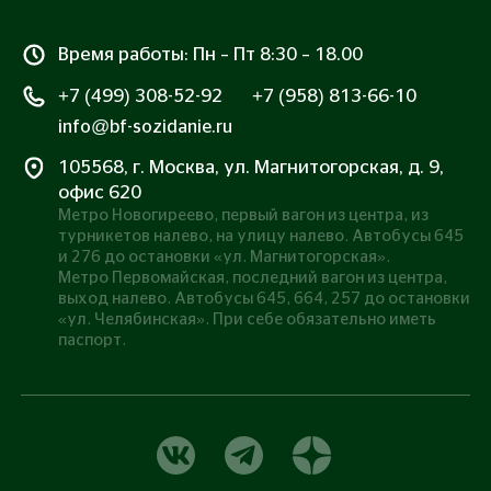
Время работы: Пн – Пт 8:30 – 18.00
+7 (499) 308-52-92
+7 (958) 813-66-10
info@bf-sozidanie.ru
105568, г. Москва, ул. Магнитогорская, д. 9,
офис 620
Метро Новогиреево, первый вагон из центра, из
турникетов налево, на улицу налево. Автобусы 645
и 276 до остановки «ул. Магнитогорская».
Метро Первомайская, последний вагон из центра,
выход налево. Автобусы 645, 664, 257 до остановки
«ул. Челябинская». При себе обязательно иметь
паспорт.