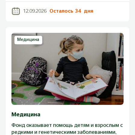
средства отправить на
12.09.2026
Осталось
34
дня
благотворительность, эта акция для вас
Медицина
Медицина
Фонд оказывает помощь детям и взрослым с
редкими и генетическими заболеваниями,