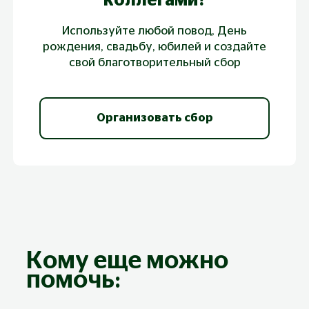
коллегами?
Готовы создавать коллаборации с
Используйте любой повод, День
фондом
рождения, свадьбу, юбилей и создайте
Проводите авторские лекции или
свой благотворительный сбор
творческие мастер классы
Готовы выступить с благотворительной
инициативой на работе
Организовать сбор
Путешествуете по России и готовы
доставлять посылки в сельские
библиотеки
Кому еще можно
помочь:
Хочу помочь фонду