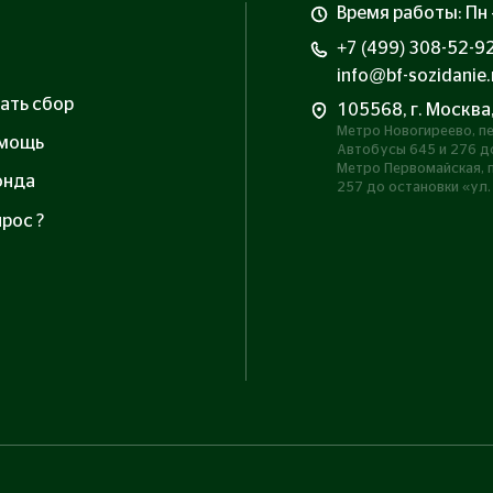
Время работы: Пн –
+7 (499) 308-52-9
info@bf-sozidanie.
ать сбор
105568, г. Москва
Метро Новогиреево, пе
омощь
Автобусы 645 и 276 до
Метро Первомайская, п
онда
257 до остановки «ул.
рос ?