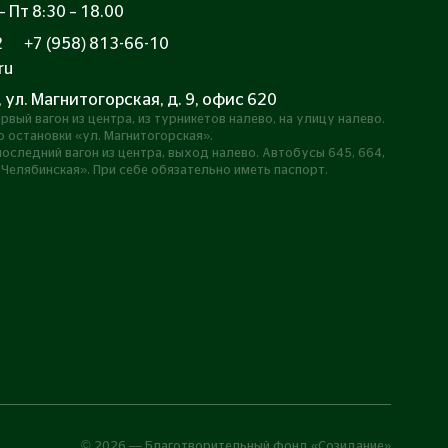
 Пт 8:30 – 18.00
2
+7 (958) 813-66-10
ru
, ул. Магнитогорская, д. 9, офис 620
рвый вагон из центра, из турникетов налево, на улицу налево.
 остановки «ул. Магнитогорская».
оследний вагон из центра, выход налево. Автобусы 645, 664,
 Челябинская». При себе обязательно иметь паспорт.
©
2026
— Благотворительный фонд «Созидание»