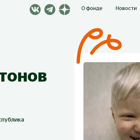
О фонде
Новости
тонов
спублика