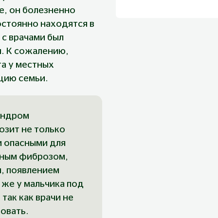
е, он болезненно 
постоянно находятся в 
с врачами был 
. К сожалению, 
а у местных 
цию семьи.
индром 
озит не только 
и опасными для 
ным фиброзом, 
, появлением 
 же у мальчика под 
так как врачи не 
овать.