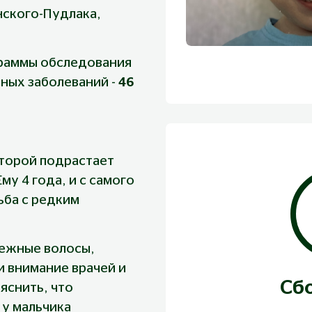
нского-Пудлака, 
раммы обследования 
ных заболеваний - 
46 
оторой подрастает 
у 4 года, и с самого 
ба с редким 
ежные волосы, 
 внимание врачей и 
Сб
яснить, что 
у мальчика 