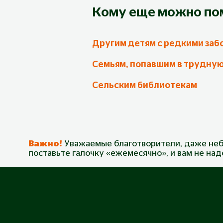
Кому еще можно по
Другим детям с редкими заб
Семьям, попавшим в трудну
Сельским библиотекам
Важно!
Уважаемые благотворители, даже неб
поставьте галочку «ежемесячно», и вам не на