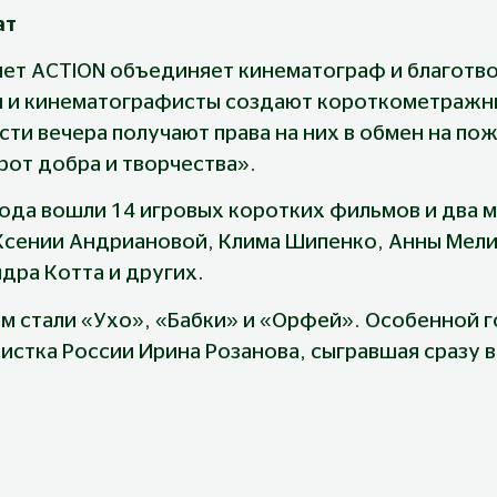
ат
лет ACTION объединяет кинематограф и благотво
ы и кинематографисты создают короткометражн
сти вечера получают права на них в обмен на по
рот добра и творчества».
года вошли 14 игровых коротких фильмов и два 
Ксении Андриановой, Клима Шипенко, Анны Мели
дра Котта и других.
м стали «Ухо», «Бабки» и «Орфей». Особенной г
истка России Ирина Розанова, сыгравшая сразу в
а