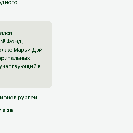
одного 
ялся 
N! Фонд, 
ржке Марьи Дэй 
ворительных 
участвующий в 
ионов рублей.
и за 