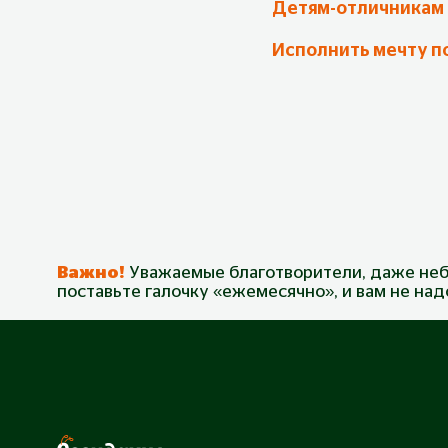
Детям-отличникам
Исполнить мечту п
Важно!
Уважаемые благотворители, даже неб
поставьте галочку «ежемесячно», и вам не на