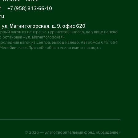
2
+7 (958) 813-66-10
ru
, ул. Магнитогорская, д. 9, офис 620
рвый вагон из центра, из турникетов налево, на улицу налево.
 остановки «ул. Магнитогорская».
оследний вагон из центра, выход налево. Автобусы 645, 664,
 Челябинская». При себе обязательно иметь паспорт.
©
2026
— Благотворительный фонд «Созидание»