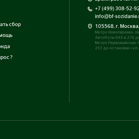
+7 (499) 308-52-9
info@bf-sozidanie.
ать сбор
105568, г. Москва
Метро Новогиреево, пе
омощь
Автобусы 645 и 276 до
Метро Первомайская, п
онда
257 до остановки «ул.
рос ?