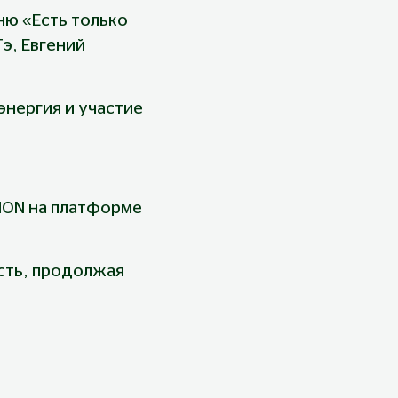
ю «Есть только 
э, Евгений 
нергия и участие 
ION на платформе 
сть, продолжая 