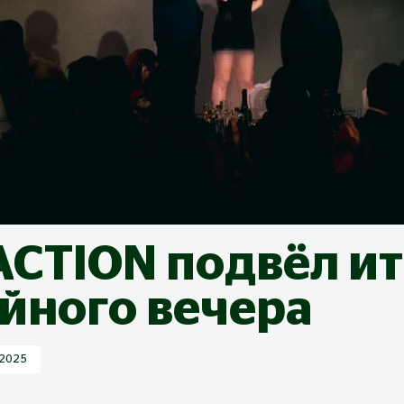
ACTION подвёл ит
йного вечера
.2025