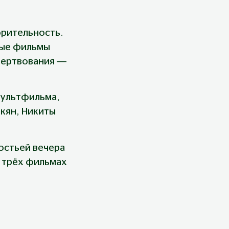
рительность. 
ые фильмы 
жертвования — 
мультфильма, 
кян, Никиты 
остьей вечера 
 трёх фильмах 