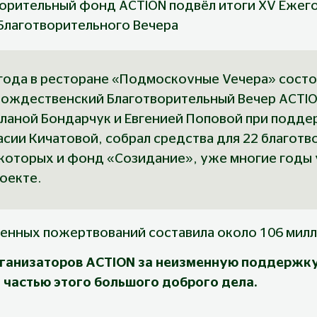
орительный фонд ACTION подвёл итоги XV Ежег
Благотворительного Вечера
 года в ресторане «Подмоскоvные Veчера» состо
ождественский Благотворительный Вечер ACTIO
ланой Бондарчук и Евгенией Поповой при подде
тасии Кичатовой, собрал средства для 22 благот
которых и фонд «Созидание», уже многие годы 
оекте.
енных пожертвований составила около 106 милл
ганизаторов ACTION за неизменную поддержку 
 частью этого большого доброго дела.