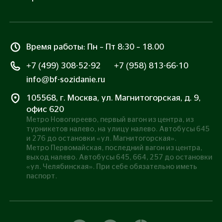
данных
Все транзакции защищены сертификатом SSL
Время работы: Пн – Пт 8:30 – 18.00
+7 (499) 308-52-92
+7 (958) 813-66-10
info@bf-sozidanie.ru
105568, г. Москва, ул. Магнитогорская, д. 9,
офис 620
Метро Новогиреево, первый вагон из центра, из
турникетов налево, на улицу налево. Автобусы 645
и 276 до остановки «ул. Магнитогорская».
Метро Первомайская, последний вагон из центра,
выход налево. Автобусы 645, 664, 257 до остановки
«ул. Челябинская». При себе обязательно иметь
паспорт.