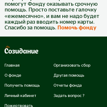
помогут Фонду оказывать срочную
Пожертвование
помощь. Просто поставьте галочку
Собрано
5 100
₽
Из
255 000
₽
«ежемесячно», и вам не надо будет
каждый раз вводить номер карты.
Спасибо за помощь.
Помочь фонду
300 руб.
500 руб.
1 000 руб.
3 000 руб.
Закрыть сбор: 249900 руб.
Главная
Организовать сбор
О фонде
Другая помощь
Получить помощь
Отчеты фонда
Помочь
Личный кабинет
Задать вопрос ?
Нажимая «Помочь», вы соглашаетесь с
Правилами
оферты
и
Политикой обработки персональных
Пожертвовать