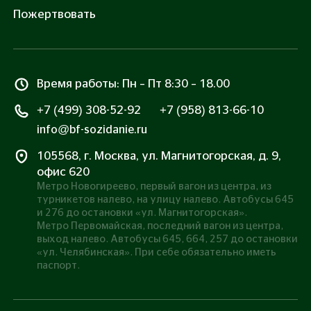
оферты
и
Политикой обработки персональных
Пожертвовать
данных
Все транзакции защищены сертификатом SSL
Время работы: Пн – Пт 8:30 – 18.00
+7 (499) 308-52-92
+7 (958) 813-66-10
info@bf-sozidanie.ru
105568, г. Москва, ул. Магнитогорская, д. 9,
офис 620
Метро Новогиреево, первый вагон из центра, из
турникетов налево, на улицу налево. Автобусы 645
и 276 до остановки «ул. Магнитогорская».
Метро Первомайская, последний вагон из центра,
выход налево. Автобусы 645, 664, 257 до остановки
«ул. Челябинская». При себе обязательно иметь
паспорт.