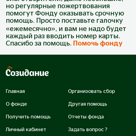
но регулярные пожертвования
помогут Фонду оказывать срочную
Пожертвование
помощь. Просто поставьте галочку
Собрано
0
₽
Будьте первым!
Из
35 700
₽
«ежемесячно», и вам не надо будет
каждый раз вводить номер карты.
Спасибо за помощь.
Помочь фонду
300 руб.
500 руб.
1 000 руб.
3 000 руб.
Закрыть сбор: 35700 руб.
Главная
Организовать сбор
О фонде
Другая помощь
Получить помощь
Отчеты фонда
Помочь
Личный кабинет
Задать вопрос ?
Нажимая «Помочь», вы соглашаетесь с
Правилами