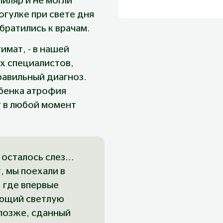
иляр и не могли 
огулке при свете дня 
братились к врачам.
имат, - в нашей 
х специалистов, 
равильный диагноз. 
ебенка атрофия 
 в любой момент 
осталось слез... 
, мы поехали в 
 где впервые 
яющий светлую 
позже, сданный 