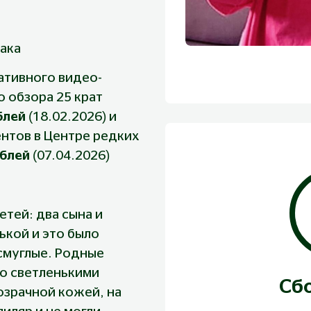
ака
ативного видео-
 обзора 25 крат 
блей 
(18.02.2026) и 
нтов в Центре редких 
ублей
 (07.04.2026)
тей: два сына и 
ькой и это было 
смуглые. Родные 
о светленькими 
Сб
озрачной кожей, на 