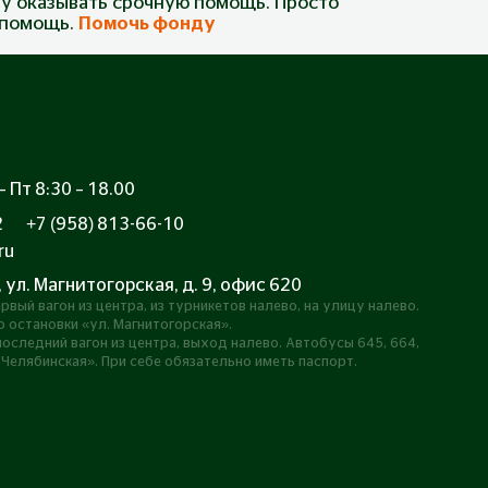
у оказывать срочную помощь. Просто
а помощь.
Помочь фонду
 Пт 8:30 – 18.00
2
+7 (958) 813-66-10
ru
, ул. Магнитогорская, д. 9, офис 620
рвый вагон из центра, из турникетов налево, на улицу налево.
 остановки «ул. Магнитогорская».
оследний вагон из центра, выход налево. Автобусы 645, 664,
 Челябинская». При себе обязательно иметь паспорт.