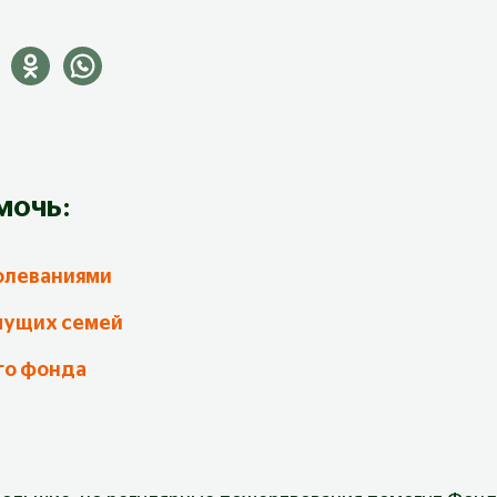
мочь:
олеваниями
мущих семей
го фонда