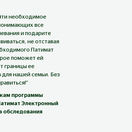
йти необходимое 
 понимающих все 
евания и подарите 
виваться, не отставая 
обходимого Патимат 
рое поможет ей 
т границы ее 
для нашей семьи. Без 
равиться!"
икам программы 
Патимат Электронный 
а обследования 