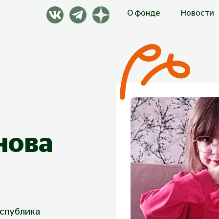
О фонде
Новости
нова
еспублика