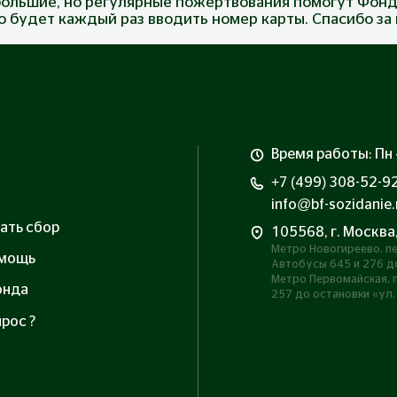
ольшие, но регулярные пожертвования помогут Фонд
до будет каждый раз вводить номер карты. Спасибо з
Время работы: Пн –
+7 (499) 308-52-9
info@bf-sozidanie.
ать сбор
105568, г. Москва
Метро Новогиреево, пе
омощь
Автобусы 645 и 276 до
Метро Первомайская, п
онда
257 до остановки «ул.
рос ?