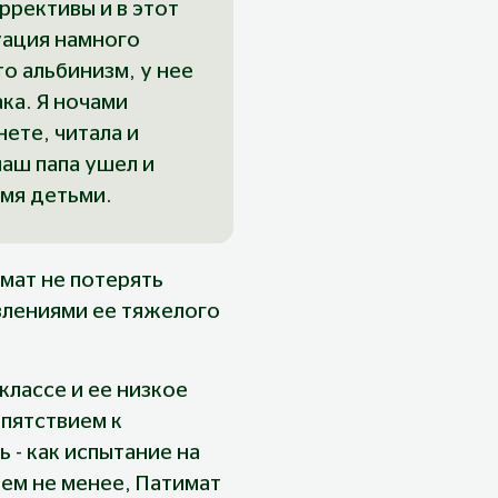
ррективы и в этот 
уация намного 
о альбинизм, у нее 
а. Я ночами 
ете, читала и 
наш папа ушел и 
емя детьми.
мат не потерять 
влениями ее тяжелого 
классе и ее низкое 
пятствием к 
- как испытание на 
тем не менее, Патимат 