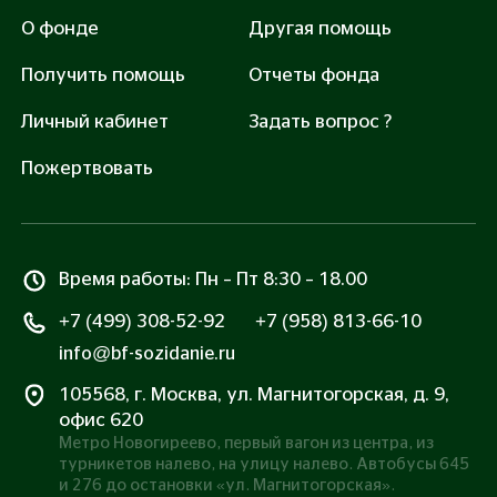
О фонде
Другая помощь
Получить помощь
Отчеты фонда
Помочь
Личный кабинет
Задать вопрос ?
Нажимая «Помочь», вы соглашаетесь с
Правилами
оферты
и
Политикой обработки персональных
Пожертвовать
данных
Все транзакции защищены сертификатом SSL
Время работы: Пн – Пт 8:30 – 18.00
+7 (499) 308-52-92
+7 (958) 813-66-10
info@bf-sozidanie.ru
105568, г. Москва, ул. Магнитогорская, д. 9,
офис 620
Метро Новогиреево, первый вагон из центра, из
турникетов налево, на улицу налево. Автобусы 645
и 276 до остановки «ул. Магнитогорская».