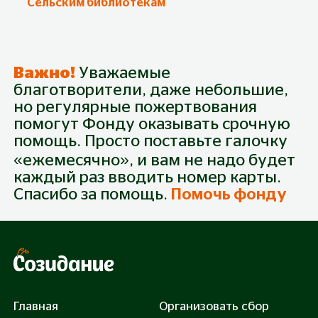
Сельским библиотекам
Важно!
Уважаемые
благотворители, даже небольшие,
но регулярные пожертвования
помогут Фонду оказывать срочную
Пожертвование
помощь. Просто поставьте галочку
Собрано
0
₽
Будьте первым!
Из
40 000
₽
«ежемесячно», и вам не надо будет
каждый раз вводить номер карты.
Спасибо за помощь.
Помочь фонду
300 руб.
500 руб.
1 000 руб.
3 000 руб.
Закрыть сбор: 40000 руб.
Главная
Организовать сбор