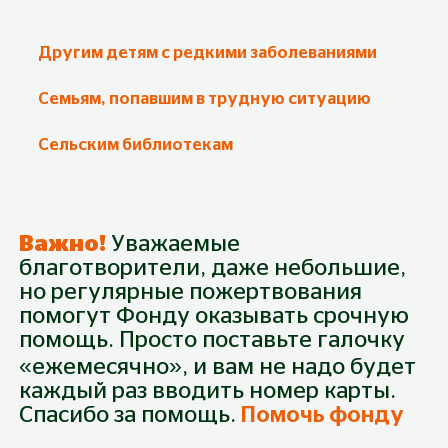
Другим детям с редкими заболеваниями
Семьям, попавшим в трудную ситуацию
Сельским библиотекам
Важно!
Уважаемые
благотворители, даже небольшие,
но регулярные пожертвования
помогут Фонду оказывать срочную
Пожертвование
помощь. Просто поставьте галочку
Собрано
0
₽
Будьте первым!
Из
40 000
₽
«ежемесячно», и вам не надо будет
каждый раз вводить номер карты.
Спасибо за помощь.
Помочь фонду
300 руб.
500 руб.
1 000 руб.