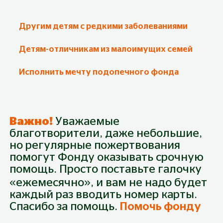
Другим детям с редкими заболеваниями
Детям-отличникам из малоимущих семей
Исполнить мечту подопечного фонда
Важно!
Уважаемые
благотворители, даже небольшие,
но регулярные пожертвования
помогут Фонду оказывать срочную
Пожертвование
помощь. Просто поставьте галочку
Собрано
0
₽
Будьте первым!
Из
645 000
₽
«ежемесячно», и вам не надо будет
каждый раз вводить номер карты.
Спасибо за помощь.
Помочь фонду
300 руб.
500 руб.
1 000 руб.