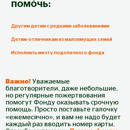
помочь:
Другим детям с редкими заболеваниями
Детям-отличникам из малоимущих семей
Исполнить мечту подопечного фонда
Важно!
Уважаемые
благотворители, даже небольшие,
но регулярные пожертвования
помогут Фонду оказывать срочную
Пожертвование
помощь. Просто поставьте галочку
Собрано
0
₽
Будьте первым!
Из
71 400
₽
«ежемесячно», и вам не надо будет
каждый раз вводить номер карты.