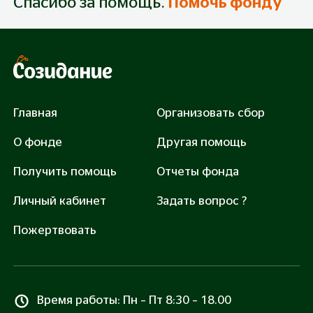
Спасибо за помощь.
Помочь фонду
300 руб.
500 руб.
1 000 руб.
3 000 руб.
Закрыть сбор: 71400 руб.
Главная
Организовать сбор
О фонде
Другая помощь
Получить помощь
Отчеты фонда
Помочь
Личный кабинет
Задать вопрос ?
Нажимая «Помочь», вы соглашаетесь с
Правилами
оферты
и
Политикой обработки персональных
Пожертвовать
данных
Все транзакции защищены сертификатом SSL
Время работы: Пн – Пт 8:30 – 18.00