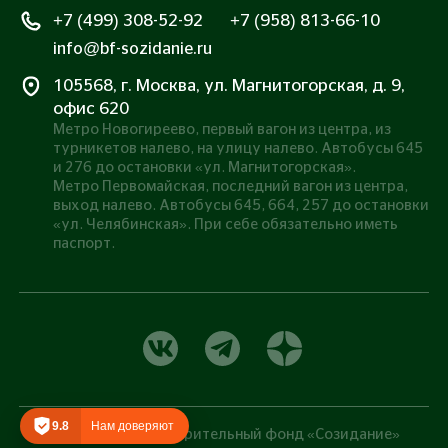
+7 (499) 308-52-92
+7 (958) 813-66-10
info@bf-sozidanie.ru
105568, г. Москва, ул. Магнитогорская, д. 9,
офис 620
Метро Новогиреево, первый вагон из центра, из
турникетов налево, на улицу налево. Автобусы 645
и 276 до остановки «ул. Магнитогорская».
Метро Первомайская, последний вагон из центра,
выход налево. Автобусы 645, 664, 257 до остановки
«ул. Челябинская». При себе обязательно иметь
паспорт.
9.8
Нам доверяют
©
2026
— Благотворительный фонд «Созидание»