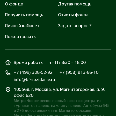
О фонде
Другая помощь
Получить помощь
Отчеты фонда
Помочь
Личный кабинет
Задать вопрос ?
Нажимая «Помочь», вы соглашаетесь с
Правилами
оферты
и
Политикой обработки персональных
Пожертвовать
данных
Все транзакции защищены сертификатом SSL
Время работы: Пн – Пт 8:30 – 18.00
+7 (499) 308-52-92
+7 (958) 813-66-10
info@bf-sozidanie.ru
105568, г. Москва, ул. Магнитогорская, д. 9,
офис 620
Метро Новогиреево, первый вагон из центра, из
турникетов налево, на улицу налево. Автобусы 645
и 276 до остановки «ул. Магнитогорская».
Метро Первомайская, последний вагон из центра,