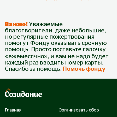
Важно!
Уважаемые
благотворители, даже небольшие,
но регулярные пожертвования
помогут Фонду оказывать срочную
Пожертвование
помощь. Просто поставьте галочку
Собрано
0
₽
Будьте первым!
Из
36 150
₽
«ежемесячно», и вам не надо будет
каждый раз вводить номер карты.
Спасибо за помощь.
Помочь фонду
300 руб.
500 руб.
1 000 руб.
3 000 руб.
Закрыть сбор: 36150 руб.
Главная
Организовать сбор