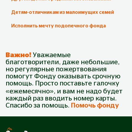
Детям-отличникам из малоимущих семей
Исполнить мечту подопечного фонда
Важно!
Уважаемые
благотворители, даже небольшие,
но регулярные пожертвования
помогут Фонду оказывать срочную
Пожертвование
помощь. Просто поставьте галочку
Собрано
20 360
₽
Из
46 500
₽
«ежемесячно», и вам не надо будет
каждый раз вводить номер карты.
Спасибо за помощь.
Помочь фонду
300 руб.
500 руб.
1 000 руб.
3 000 руб.