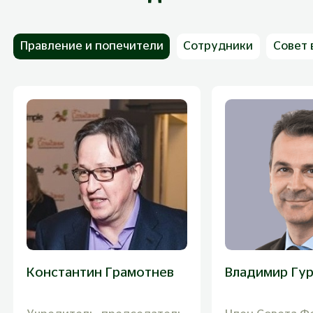
Правление и попечители
Сотрудники
Совет 
Константин Грамотнев
Владимир Гу