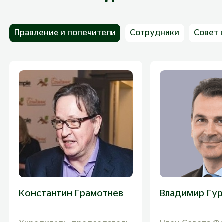
Правление и попечители
Сотрудники
Совет 
Константин Грамотнев
Владимир Гу